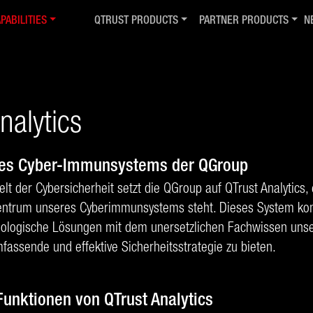
PABILITIES
QTRUST PRODUCTS
PARTNER PRODUCTS
N
erview
QTrust Overview
Utilized Technology
Pu
 & Investigation
QTrust Server
General Dynamics
I
de Analysis & Reverse Engineering
QTrust Admin Proxy
SentinelOne
Di
ber Immune System
QTrust ID
Fidelis Security
Pi
nalytics
ps
bersecurity & EDR
QTrust Analytics
Nucleus Security
Ne
I.R.C.
QTrust U.F.N.T.A.
GrayLog
cOps/SOC
QGroup S1EDROP
Horizon3.ai
des Cyber-Immunsystems der QGroup
rust Analytics
GD Pitbull
Semperis
t der Cybersicherheit setzt die QGroup auf QTrust Analytics, e
nsulting
Product Terms
Zscaler
Zentrum unseres Cyberimmunsystems steht. Dieses System ko
eck4Hack
Fortinet
nologische Lösungen mit dem unersetzlichen Fachwissen uns
usted Computing & Multilevel
fassende und effektive Sicherheitsstrategie zu bieten.
Funktionen von QTrust Analytics