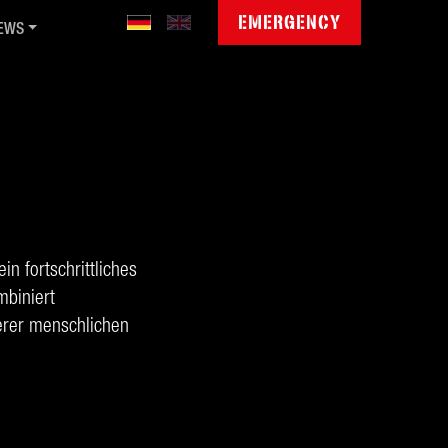
EMERGENCY
EWS
blic Sector Cyber Day '26
mmunity Jamboree '26
gitale Souveränität
ctet invests in QGroup
wsletter
in fortschrittliches
mbiniert
erer menschlichen