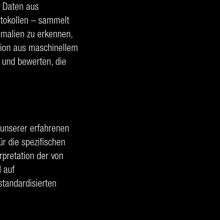
s Daten aus
otokollen – sammelt
omalien zu erkennen,
tion aus maschinellem
 und bewerten, die
e unserer erfahrenen
ür die spezifischen
rpretation der von
d auf
standardisierten