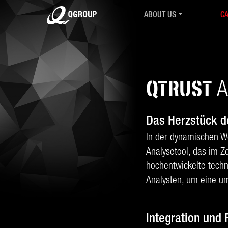
ABOUT US
CA
Intro
Ov
History
IR
Mission & Values
Co
R&D Collaborations
Cy
QTRUST
A
Associations & Partnershi
Cy
QGroup24
M.
Career
Se
Das Herzstück 
Contact
QT
In der dynamischen Wel
AGB
Co
Analysetool, das im 
Ch
hochentwickelte tech
Tr
Analysten, um eine um
Integration und 