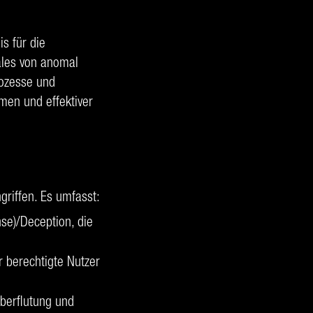
s für die
ales von anomal
rozesse und
men und effektiver
riffen. Es umfasst:
se)/Deception, die
r berechtigte Nutzer
Überflutung und